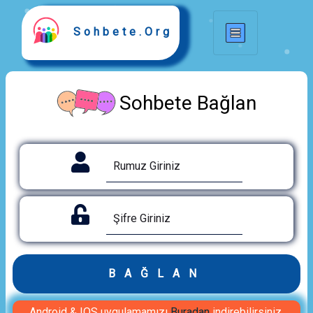
Sohbete.Org
Sohbete Bağlan
BAĞLAN
Android & IOS uygulamamızı
Buradan
indirebilirsiniz.