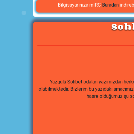
Bilgisayarınıza mIRC
Buradan
indirebi
Sohb
Yazgülü Sohbet odaları yazımızdan herkes
olabilmektedir. Bizlerim bu yazıdaki amacımız 
hasre olduğumuz şu soğ