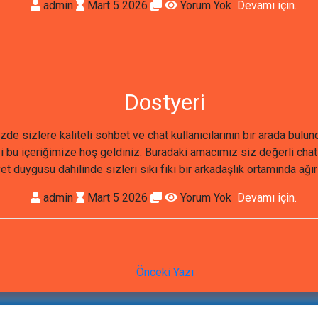
admin
Mart 5 2026
Yorum Yok
Devamı için.
Dostyeri
zde sizlere kaliteli sohbet ve chat kullanıcılarının bir arada bul
ği bu içeriğimize hoş geldiniz. Buradaki amacımız siz değerli cha
t duygusu dahilinde sizleri sıkı fıkı bir arkadaşlık ortamında ağır
admin
Mart 5 2026
Yorum Yok
Devamı için.
Önceki Yazı