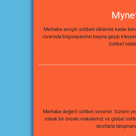
Mynet
Merhaba sevgili sohbeti iliklerine kadar be
civarında bilgisayarımın başına geçip klav
Sohbet odalar
Merhaba değerli sohbet severler. Sizlere yen
olarak bir önceki makalemiz ve global sohb
dostlarla tanışmanız