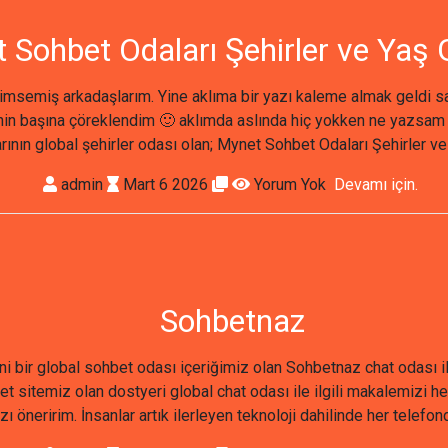
 Sohbet Odaları Şehirler ve Yaş G
nimsemiş arkadaşlarım. Yine aklıma bir yazı kaleme almak geldi 
yenin başına çöreklendim 🙂 aklımda aslında hiç yokken ne yazs
ının global şehirler odası olan; Mynet Sohbet Odaları Şehirler ve 
admin
Mart 6 2026
Yorum Yok
Devamı için.
Sohbetnaz
i bir global sohbet odası içeriğimiz olan Sohbetnaz chat odası il
et sitemiz olan dostyeri global chat odası ile ilgili makalemiz
ı öneririm. İnsanlar artık ilerleyen teknoloji dahilinde her telefond