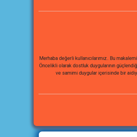
Merhaba değerli kullanıcılarımız.. Bu makalemi
Öncelikli olarak dostluk duygularının güçlendi
ve samimi duygular içerisinde bir aidiye