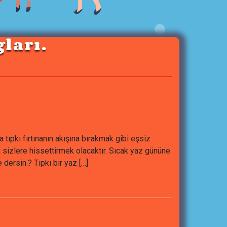
ları.
ıpkı fırtınanın akışına bırakmak gibi eşsiz
 sizlere hissettirmek olacaktır. Sıcak yaz gününe
dersin.? Tıpkı bir yaz […]