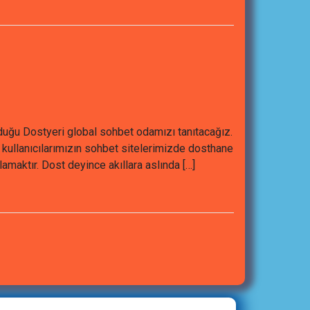
unduğu Dostyeri global sohbet odamızı tanıtacağız.
t kullanıcılarımızın sohbet sitelerimizde dosthane
lamaktır. Dost deyince akıllara aslında […]