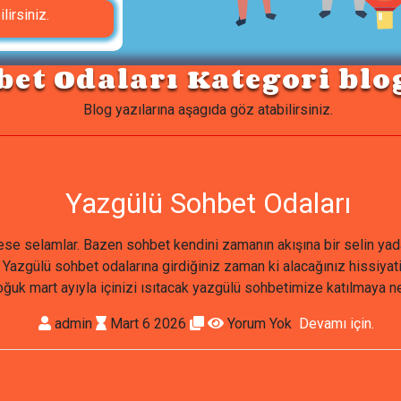
lirsiniz.
et Odaları Kategori blog
Blog yazılarına aşagıda göz atabilirsiniz.
Yazgülü Sohbet Odaları
e selamlar. Bazen sohbet kendini zamanın akışına bir selin yada t
Yazgülü sohbet odalarına girdiğiniz zaman ki alacağınız hissiyati
uk mart ayıyla içinizi ısıtacak yazgülü sohbetimize katılmaya ne 
admin
Mart 6 2026
Yorum Yok
Devamı için.