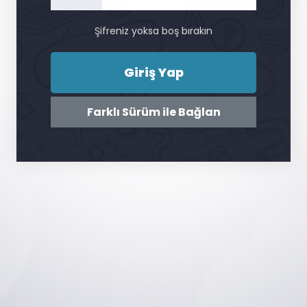
Şifreniz yoksa boş bırakın
Giriş Yap
Farklı Sürüm ile Bağlan